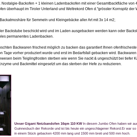
1 Nostalgie-Backofen + 1 kleinen Ladenbackofen mit einer Gesamtbackfläche von 46
en überhaupt im Tiroler Unterland und Weltrekord Ofen d."grösster Kornspitz der 
Backatmoshäre für Semmeln und Kleingebäcke aller Art mit 3x 14 m2;
 der Backstube beschickt wird und im Laden ausgebacken werden kann oder Backst
xibles permanentes Ladenbacken.
nschten Backwaren frischest möglich zu backen das garantiert Ihnen ofenfrisches
hon Tage vorher produziert wurde und erst im Bedarfsfall gebacken wird. Backware
ewesen beim Teiglingfrosten sterben wie wenn Sie nackt & ungeschützt bei tiefer 
nzyme und Backmittel eingesetzt um das sterben der Hefe zu reduzieren.
Unser Gigant Netzbandofen 16qm 110 KW
In diesem Jumbo Ofen haben wir auc
Guinnesbuch der Rekorde und ist bis heute ein ungeschlagener Rekord.Er war so
in einem Stück gebacken 4200 mm lang und 1500 mm breit und 500 mm hoch.