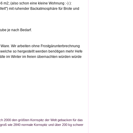
 m2; (also schon eine kleine Wohnung :-) ):
Welt") mit ruhender Backatmosphäre für Brote und
ube je nach Bedarf.
te Ware. Wir arbeiten ohne Frostgärunterbrechnung
n welche so hergestellt werden benötigen mehr Hefe
Kälte im Winter im freien übernachten würden würde
h 2000 den größten Kornspitz der Welt gebacken für das
 groß wie 2840 normale Kornspitz und über 200 kg schwer