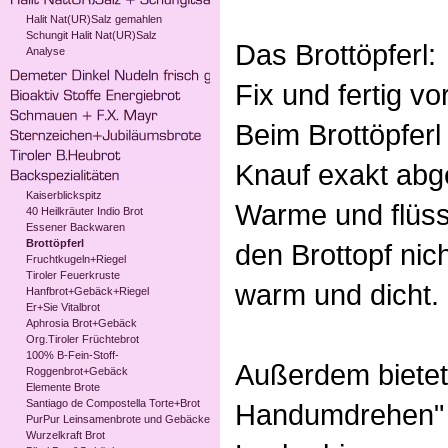
Halit Nat(UR)Salz gemahlen
Schungit Halit Nat(UR)Salz
Das Brottöpferl:
Analyse
Fix und fertig vo
Beim Brottöpferl
Knauf exakt abg
Kaiserblickspitz
Warme und flüss
40 Heilkräuter Indio Brot
Essener Backwaren
Brottöpferl
den Brottopf nich
Fruchtkugeln+Riegel
Tiroler Feuerkruste
warm und dicht.
Hanfbrot+Gebäck+Riegel
Er+Sie Vitalbrot
Aphrosia Brot+Gebäck
Org.Tiroler Früchtebrot
100% B-Fein-Stoff-
Außerdem bietet
Roggenbrot+Gebäck
Elemente Brote
Santiago de Compostella Torte+Brot
Handumdrehen" 
PurPur Leinsamenbrote und Gebäcke
Wurzelkraft Brot