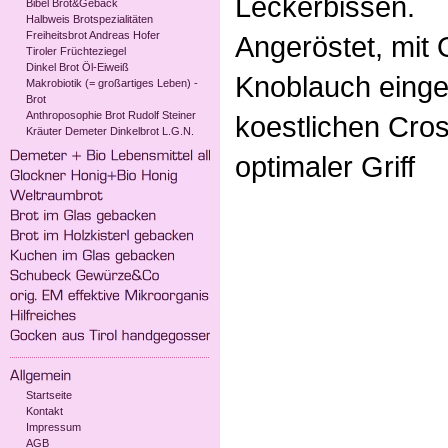
Leckerbissen.
Bibel Brot&Gebäck
Halbweis Brotspezialitäten
Freiheitsbrot Andreas Hofer
Angeröstet, mit O
Tiroler Früchteziegel
Dinkel Brot Öl-Eiweiß
Knoblauch einge
Makrobiotik (= großartiges Leben) -
Brot
Anthroposophie Brot Rudolf Steiner
koestlichen Cros
Kräuter Demeter Dinkelbrot L.G.N.
optimaler Griff
Startseite
Kontakt
Impressum
AGB