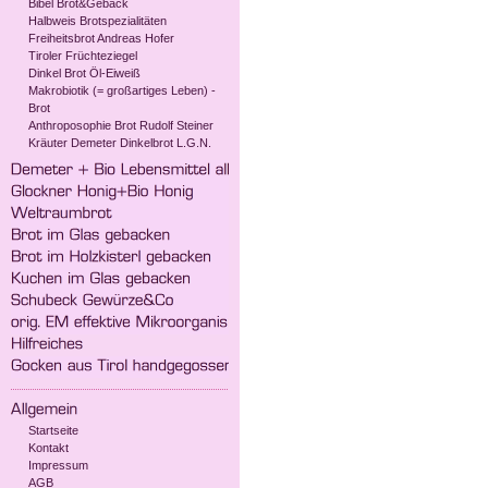
Bibel Brot&Gebäck
Halbweis Brotspezialitäten
Freiheitsbrot Andreas Hofer
Tiroler Früchteziegel
Dinkel Brot Öl-Eiweiß
Makrobiotik (= großartiges Leben) -
Brot
Anthroposophie Brot Rudolf Steiner
Kräuter Demeter Dinkelbrot L.G.N.
Startseite
Kontakt
Impressum
AGB