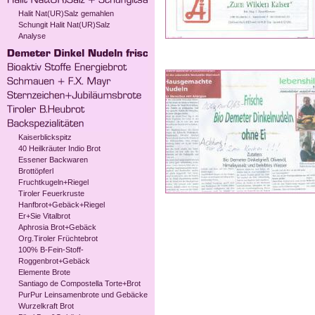
Halit Nat(UR)Salz gemahlen
Schungit Halit Nat(UR)Salz
Analyse
Kaiserblickspitz
40 Heilkräuter Indio Brot
Essener Backwaren
Brottöpferl
Fruchtkugeln+Riegel
Tiroler Feuerkruste
Hanfbrot+Gebäck+Riegel
Er+Sie Vitalbrot
Aphrosia Brot+Gebäck
Org.Tiroler Früchtebrot
100% B-Fein-Stoff-
Roggenbrot+Gebäck
Elemente Brote
Santiago de Compostella Torte+Brot
PurPur Leinsamenbrote und Gebäcke
Wurzelkraft Brot