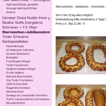
Halit Nat(UR)Salz gemahlen
Sternzeichen-, Jubiläums- , Hochzeits
Schungit Halit Nat(UR)Salz
Analyse
Von 3 bis 10 kg alles möglich
Vorbestellung bitte mindestens 2 Tage !!
Preis z.b. 3kg 21,90.- €
Kaiserblickspitz
40 Heilkräuter Indio Brot
Essener Backwaren
Brottöpferl
Fruchtkugeln+Riegel
Tiroler Feuerkruste
Hanfbrot+Gebäck+Riegel
Er+Sie Vitalbrot
Aphrosia Brot+Gebäck
Org.Tiroler Früchtebrot
100% B-Fein-Stoff-
Roggenbrot+Gebäck
Elemente Brote
Santiago de Compostella Torte+Brot
PurPur Leinsamenbrote und Gebäcke
Wurzelkraft Brot