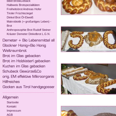
Bibel Brot&Gebäck
Halbweis Brotspezialitäten
Freiheitsbrot Andreas Hofer
Tiroler Früchteziegel
Dinkel Brot Öl-Eiweiß
Makrobiotik (= großartiges Leben) -
Brot
Anthroposophie Brot Rudolf Steiner
Kräuter Demeter Dinkelbrot L.G.N.
Startseite
Kontakt
Impressum
AGB