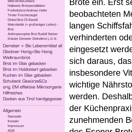
Brote ein. Erst s
Bibel Brot&Gebäck
Halbweis Brotspezialitäten
Freiheitsbrot Andreas Hofer
beobachteten Me
Tiroler Früchteziegel
Dinkel Brot Öl-Eiweiß
langen Schiffsfa
Makrobiotik (= großartiges Leben) -
Brot
Anthroposophie Brot Rudolf Steiner
verhinderten od
Kräuter Demeter Dinkelbrot L.G.N.
eingesetzt werd
sich daraus, da
insbesondere Vi
wichtige Nährsto
werden. Deshalb 
der Küchenpraxis
Startseite
zunehmenden Bel
Kontakt
Impressum
des Esener Brot
AGB