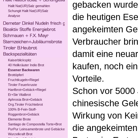
gebacken wurde
Halit Nat(UR)Salz gemahlen
Schungit Halit Nat(UR)Salz
die heutigen Ese
Analyse
angekeimten Getr
Verbraucher brin
damit eine neuar
Kaiserblickspitz
kaufen, noch ei
40 Heilkräuter Indio Brot
Essener Backwaren
Brottöpferl
Vorteile.
Fruchtkugeln+Riegel
Tiroler Feuerkruste
Schon vor 5000 
Hanfbrot+Gebäck+Riegel
Er+Sie Vitalbrot
Aphrosia Brot+Gebäck
chinesische Gele
Org.Tiroler Früchtebrot
100% B-Fein-Stoff-
Wirkung von Kei
Roggenbrot+Gebäck
Elemente Brote
Santiago de Compostella Torte+Brot
die angekeimten 
PurPur Leinsamenbrote und Gebäcke
Wurzelkraft Brot