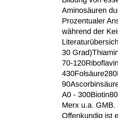
Aminosäuren du
Prozentualer Ans
während der Ke
Literaturübersic
30 Grad)Thiami
70-120Riboflavi
430Folsäure280
90Ascorbinsäure
A0 - 300Biotin8
Merx u.a. GMB. 
Offenkundig ist 