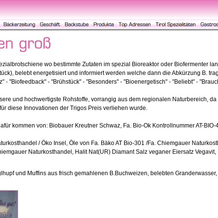
zialbrotschiene wo bestimmte Zutaten im spezial Bioreaktor oder Biofermenter lan
tück), belebt energetisiert und informiert werden welche dann die Abkürzung B. trage
z" - "Biofeedback" - "Brühstück" - "Besonders" - "Bioenergetisch" - "Beliebt" - "Brauc
ere und hochwertigste Rohstoffe, vorrangig aus dem regionalen Naturbereich, da 
für diese Innovationen der Trigos Preis verliehen wurde.
afür kommen von: Biobauer Kreutner Schwaz, Fa. Bio-Ok Kontrollnummer AT-BIO-40
turkosthandel / Öko Insel, Öle von Fa. Bäko AT Bio-301 /Fa. Chiemgauer Naturko
hiemgauer Naturkosthandel, Halit Nat(UR) Diamant Salz veganer Eiersatz Vegavi
lhupf und Muffins aus frisch gemahlenen B.Buchweizen, belebten Granderwasser,