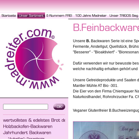
Unsere
B.
Backwaren Serie ist eine Spe
Fermente, Anstellgut, Quellstück, Brühs
"Besserer" - "Bioaktiviert" - "Bioresonan
Dafür verwenden wir nur bewusste bess
welche nachhaltig erhalten gehört und 
Unsere Getreideprodukte und Saaten d
Mantler Mühle AT Bio -301.
Die Eier von den Firma Chiemgauer Na
Naturkosthandel, Rohrohrzucker Fa. C
Veganer Glutenfreier B.Buchweizengug
"Aufreißer"- Dosenbrote