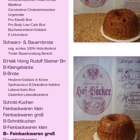
Bibelbrot
Gerstenbrot Cholesterinsenker
Urgetreide
Pro-Eiweiß Brot
Pro Body Low-Carb Brot
Buchweizenbrot+Gebäck
6 Urkornbrot
orig. echtes 100% Holzofenbrot
Tiroler Bauernzeitung Bericht
Heubrot+Gebäck in Krone
Sanfrancisco B.Dinkelbrot hefefrei
Lebend Keim Brot
Glutenfrei Lebendkeimbrot