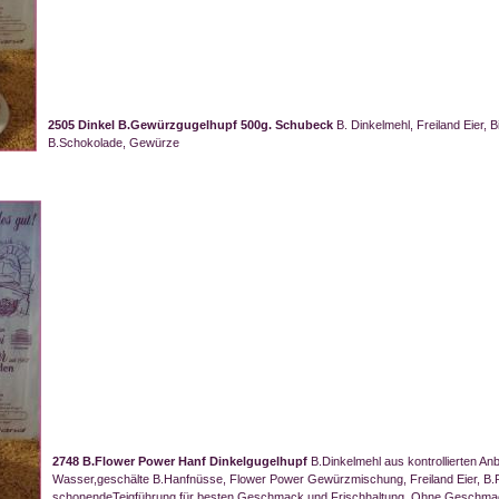
2505 Dinkel B.Gewürzgugelhupf 500g. Schubeck
B. Dinkelmehl, Freiland Eier, B
B.Schokolade, Gewürze
2748 B.Flower Power Hanf Dinkelgugelhupf
B.Dinkelmehl aus kontrollierten An
Wasser,geschälte B.Hanfnüsse, Flower Power Gewürzmischung, Freiland Eier, B.R
schonendeTeigführung für besten Geschmack und Frischhaltung. Ohne Geschmacksv