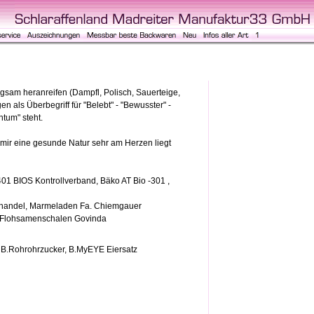
gsam heranreifen (Dampfl, Polisch, Sauerteige,
n als Überbegriff für "Belebt" - "Bewusster" -
htum" steht.
mir eine gesunde Natur sehr am Herzen liegt
1 BIOS Kontrollverband, Bäko AT Bio -301 ,
sthandel, Marmeladen Fa. Chiemgauer
t, Flohsamenschalen Govinda
 B.Rohrohrzucker, B.MyEYE Eiersatz