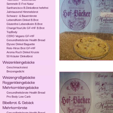
Semmeln E-Frei Natur
Sanfrancisco B.Dinkelbrot hefefrei
Jahrtausend Himmelsbrot
Schwarz- & Bauernbrote
LebendKeim Dinkel B.Brot
Glutenfrei Lebendkeim B.Brot
ChangeYourLife GF+HF B.Brot
TopBody
CERO Vegano GF+HF
Gesundheitsbrote Health Bread
Elysee Dinkel Baguette
Reis-Hirse Brot GF+HF
Aroma Ruch Dinkel Kruste
50 Kräuter Dinkelbrot
Geschmackstest
Brezengedicht
Gesundheitsbrote Health Bread
Pro Body Low Carb
Gesundheitsbrote Health Bread