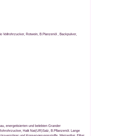
io Vollrohrzucker, Rotwein, B.Planzenöl , Backpulver,
bau, energetisierten und belebten Grander
ohrohrzucker, Halit Nat(UR)Salz, B.Pflanzenöl. Lange
erstärer und Konservierungsstoffe. Weizenfrei, Eifrei,