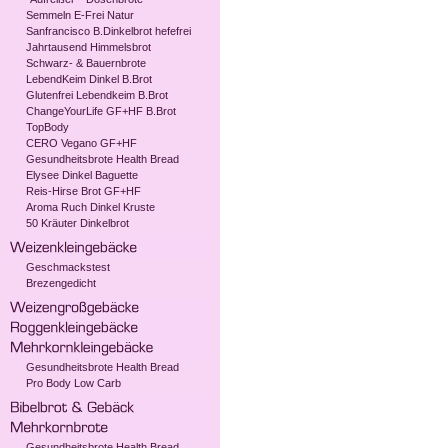
Semmeln E-Frei Natur
Sanfrancisco B.Dinkelbrot hefefrei
Jahrtausend Himmelsbrot
Schwarz- & Bauernbrote
LebendKeim Dinkel B.Brot
Glutenfrei Lebendkeim B.Brot
ChangeYourLife GF+HF B.Brot
TopBody
CERO Vegano GF+HF
Gesundheitsbrote Health Bread
Elysee Dinkel Baguette
Reis-Hirse Brot GF+HF
Aroma Ruch Dinkel Kruste
50 Kräuter Dinkelbrot
Geschmackstest
Brezengedicht
Gesundheitsbrote Health Bread
Pro Body Low Carb
Gesundheitsbrote Health Bread