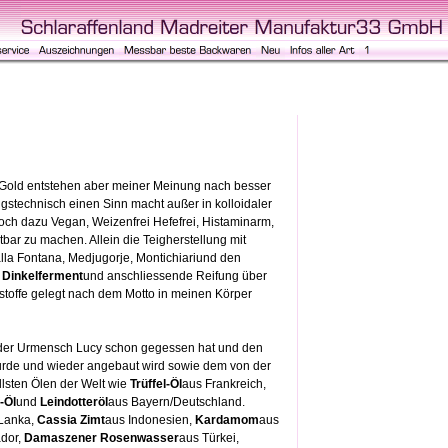
von Gold entstehen aber meiner Meinung nach besser
stechnisch einen Sinn macht außer in kolloidaler
noch dazu Vegan, Weizenfrei Hefefrei, Histaminarm,
ar zu machen. Allein die Teigherstellung mit
lla Fontana, Medjugorje, Montichiariund den
 Dinkelferment
und anschliessende Reifung über
toffe gelegt nach dem Motto in meinen Körper
h der Urmensch Lucy schon gegessen hat und den
rde und wieder angebaut wird sowie dem von der
llsten Ölen der Welt wie
Trüffel-Öl
aus Frankreich,
-Öl
und
Leindotteröl
aus Bayern/Deutschland.
 Lanka,
Cassia Zimt
aus Indonesien,
Kardamom
aus
dor,
Damaszener Rosenwasser
aus Türkei,