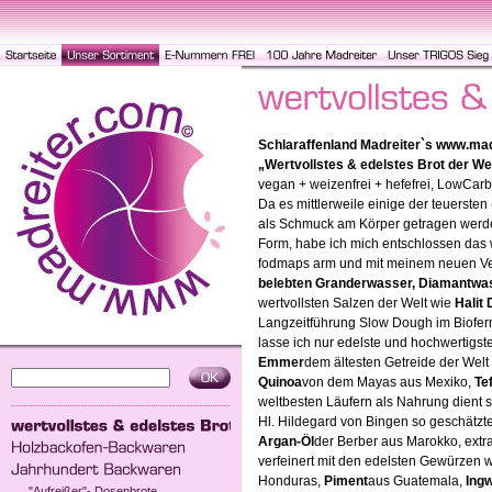
Schlaraffenland Madreiter`s www.ma
„Wertvollstes & edelstes Brot der We
vegan + weizenfrei + hefefrei, LowCarb
Da es mittlerweile einige der teuerste
als Schmuck am Körper getragen werden
Form, habe ich mich entschlossen das w
fodmaps arm und mit meinem neuen Verfa
belebten Granderwasser, Diamantwa
wertvollsten Salzen der Welt wie
Halit
Langzeitführung Slow Dough im Biofer
lasse ich nur edelste und hochwertigste
Emmer
dem ältesten Getreide der Welt
Quinoa
von dem Mayas aus Mexiko,
Te
weltbesten Läufern als Nahrung dient
Hl. Hildegard von Bingen so geschätzt
Argan-Öl
der Berber aus Marokko, extr
verfeinert mit den edelsten Gewürzen 
Honduras,
Piment
aus Guatemala,
Ing
"Aufreißer"- Dosenbrote