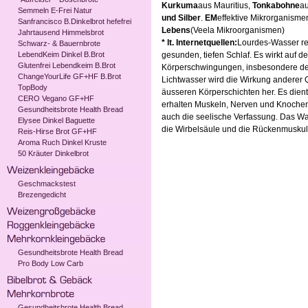
Kurkuma
aus Mauritius,
Tonkabohne
au
Semmeln E-Frei Natur
und Silber
.
EM
effektive Mikrorganism
Sanfrancisco B.Dinkelbrot hefefrei
Lebens
(Veela Mikroorganismen)
Jahrtausend Himmelsbrot
* lt. Internetquellen:
Lourdes-Wasser rei
Schwarz- & Bauernbrote
LebendKeim Dinkel B.Brot
gesunden, tiefen Schlaf. Es wirkt auf
Glutenfrei Lebendkeim B.Brot
Körperschwingungen, insbesondere de
ChangeYourLife GF+HF B.Brot
Lichtwasser wird die Wirkung anderer 
TopBody
äusseren Körperschichten her. Es dient
CERO Vegano GF+HF
erhalten Muskeln, Nerven und Knochen d
Gesundheitsbrote Health Bread
auch die seelische Verfassung. Das Wa
Elysee Dinkel Baguette
die Wirbelsäule und die Rückenmuskula
Reis-Hirse Brot GF+HF
Aroma Ruch Dinkel Kruste
50 Kräuter Dinkelbrot
Geschmackstest
Brezengedicht
Gesundheitsbrote Health Bread
Pro Body Low Carb
Gesundheitsbrote Health Bread