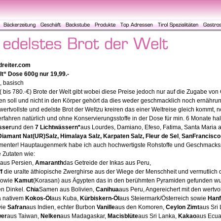
dreiter.com
lt“ Dose 600g nur 19,99.-
, basisch
n ( bis 780.-€) Brote der Welt gibt wobei diese Preise jedoch nur auf die Zugabe 
 soll und nicht in den Körper gehört da dies weder geschmacklich noch ernährung
ertvollste und edelste Brot der Weltzu kreiren das einer Weltreise gleich kommt, 
hren natürlich und ohne Konservierungsstoffe in der Dose für min. 6 Monate haltb
sser
und den
7 Lichtwässern*
aus Lourdes, Damiano, Efeso, Fatima, Santa Maria a
 Diamant Nat(UR)Salz, Himalaya Salz, Karpaten Salz, Fleur de Sel
,
SanFrancisco
menter! Hauptaugenmerk habe ich auch hochwertigste Rohstoffe und Geschmackss
 Zutaten wie:
 aus Persien,
Amaranth
das Getreide der Inkas aus Peru,
ff
die uralte äthiopische Zwerghirse aus der Wiege der Menschheit und vermutlic
 sowie
Kamut
(Korasan) aus Ägypten das in den berühmten Pyramiden gefunden wu
en Dinkel.
Chia
Samen aus Bolivien,
Canihua
aus Peru, Angereichert mit den wertvo
a nativem
Kokos-Öl
aus Kuba,
Kürbiskern-Öl
aus Steiermark/Österreich sowie
Hanf
wie
Safran
aus Indien, echter Burbon
Vanille
aus den Komoren,
Ceylon Zimt
aus Sri
wer
aus Taiwan,
Nelken
aus Madagaskar,
Macisblüte
aus Sri Lanka,
Kakao
aus Ecua