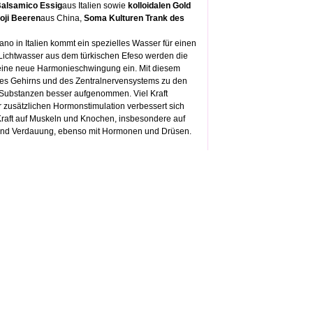
alsamico Essig
aus Italien sowie
kolloidalen Gold
oji Beeren
aus China,
Soma Kulturen Trank des
no in Italien kommt ein spezielles Wasser für einen
 Lichtwasser aus dem türkischen Efeso werden die
eine neue Harmonieschwingung ein. Mit diesem
 des Gehirns und des Zentralnervensystems zu den
r Substanzen besser aufgenommen. Viel Kraft
r zusätzlichen Hormonstimulation verbessert sich
Kraft auf Muskeln und Knochen, insbesondere auf
el und Verdauung, ebenso mit Hormonen und Drüsen.