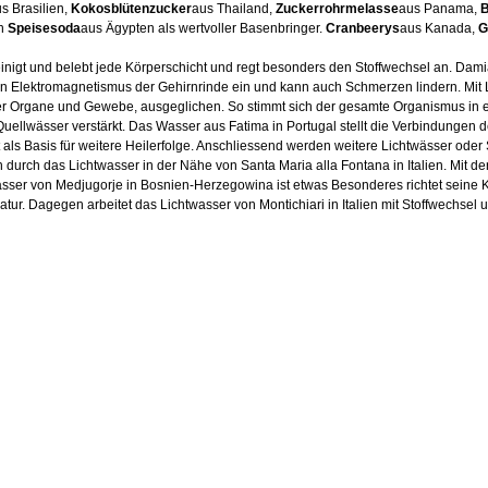
s Brasilien,
Kokosblütenzucker
aus Thailand,
Zuckerrohrmelasse
aus Panama,
B
en
Speisesoda
aus Ägypten als wertvoller Basenbringer.
Cranbeerys
aus Kanada,
G
nigt und belebt jede Körperschicht und regt besonders den Stoffwechsel an. Damia
 den Elektromagnetismus der Gehirnrinde ein und kann auch Schmerzen lindern. Mit
r Organe und Gewebe, ausgeglichen. So stimmt sich der gesamte Organismus in 
Quellwässer verstärkt. Das Wasser aus Fatima in Portugal stellt die Verbindungen
 als Basis für weitere Heilerfolge. Anschliessend werden weitere Lichtwässer ode
urch das Lichtwasser in der Nähe von Santa Maria alla Fontana in Italien. Mit de
sser von Medjugorje in Bosnien-Herzegowina ist etwas Besonderes richtet seine 
tur. Dagegen arbeitet das Lichtwasser von Montichiari in Italien mit Stoffwechs