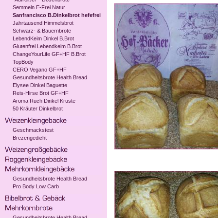
Semmeln E-Frei Natur
Sanfrancisco B.Dinkelbrot hefefrei
Jahrtausend Himmelsbrot
Schwarz- & Bauernbrote
LebendKeim Dinkel B.Brot
Glutenfrei Lebendkeim B.Brot
ChangeYourLife GF+HF B.Brot
TopBody
CERO Vegano GF+HF
Gesundheitsbrote Health Bread
Elysee Dinkel Baguette
Reis-Hirse Brot GF+HF
Aroma Ruch Dinkel Kruste
50 Kräuter Dinkelbrot
Geschmackstest
Brezengedicht
Gesundheitsbrote Health Bread
Pro Body Low Carb
Gesundheitsbrote Health Bread