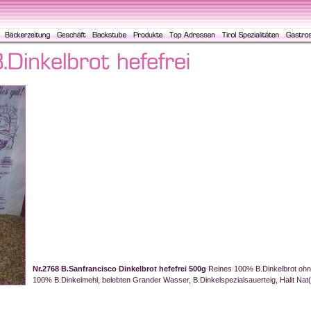
Nr.2768 B.Sanfrancisco Dinkelbrot hefefrei 500g
Reines 100% B.Dinkelbrot ohne
100% B.Dinkelmehl, belebten Grander Wasser, B.Dinkelspezialsauerteig, Halit Nat(U