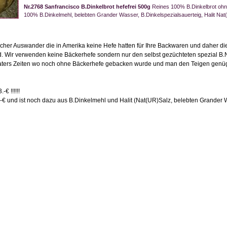
Nr.2768 Sanfrancisco B.Dinkelbrot hefefrei 500g
Reines 100% B.Dinkelbrot ohne
100% B.Dinkelmehl, belebten Grander Wasser, B.Dinkelspezialsauerteig, Halit Nat(U
enischer Auswander die in Amerika keine Hefe hatten für Ihre Backwaren und daher d
d. Wir verwenden keine Bäckerhefe sondern nur den selbst gezüchteten spezial B.N
vaters Zeiten wo noch ohne Bäckerhefe gebacken wurde und man den Teigen genü
€ !!!!!!
9.-€ und ist noch dazu aus B.Dinkelmehl und Halit (Nat(UR)Salz, belebten Grander