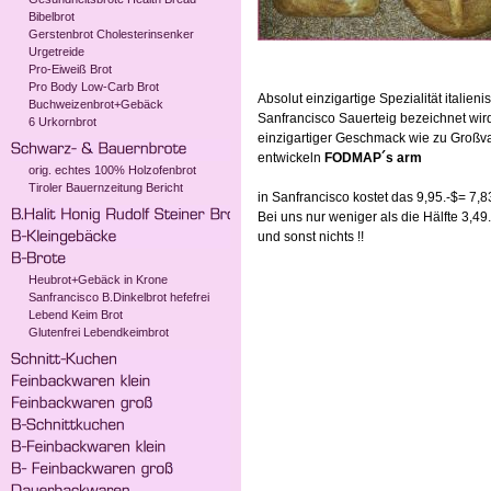
Bibelbrot
Gerstenbrot Cholesterinsenker
Urgetreide
Pro-Eiweiß Brot
Pro Body Low-Carb Brot
Absolut einzigartige Spezialität itali
Buchweizenbrot+Gebäck
Sanfrancisco Sauerteig bezeichnet wir
6 Urkornbrot
einzigartiger Geschmack wie zu Groß
entwickeln
FODMAP´s arm
orig. echtes 100% Holzofenbrot
Tiroler Bauernzeitung Bericht
in Sanfrancisco kostet das 9,95.-$= 7,83.-
Bei uns nur weniger als die Hälfte 3,4
und sonst nichts !!
Heubrot+Gebäck in Krone
Sanfrancisco B.Dinkelbrot hefefrei
Lebend Keim Brot
Glutenfrei Lebendkeimbrot