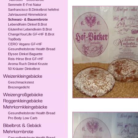
Semmeln E-Frei Natur
Sanfrancisco B.Dinkelbrot hefefrei
Jahrtausend Himmelsbrot
Schwarz- & Bauernbrote
LebendKeim Dinkel B.Brot
Glutenfrei Lebendkeim B.Brot
ChangeYourLife GF+HF B.Brot
TopBody
CERO Vegano GF+HF
Gesundheitsbrote Health Bread
Elysee Dinkel Baguette
Reis-Hirse Brot GF+HF
Aroma Ruch Dinkel Kruste
50 Kräuter Dinkelbrot
Geschmackstest
Brezengedicht
Gesundheitsbrote Health Bread
Pro Body Low Carb
Gesundheitsbrote Health Bread