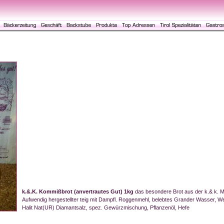
k.&.K. Kommißbrot (anvertrautes Gut) 1kg
das besondere Brot aus der k.& k. 
Aufwendig hergestellter teig mit Dampfl. Roggenmehl, belebtes Grander Wasser, We
Halit Nat(UR) Diamantsalz, spez. Gewürzmischung, Pflanzenöl, Hefe