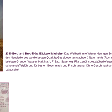
2330 Bergland Brot 500g. Bäckerei Madreiter
Das Weltberühmte Wiener Heurigen Sch
den Neusiedlersee wo die besten QualitätsGetreidesorten wachsen) Naturmehle (Ruchmeh
belebten Grander Wasser, Halit Nat(UR)Salz, Sauerteig, Pflanzenöl, spez.altüberliefe
schonendeTeigführung für besten Geschmack und Frischhaltung. Ohne Geschmacksverstä
Laktosefrei