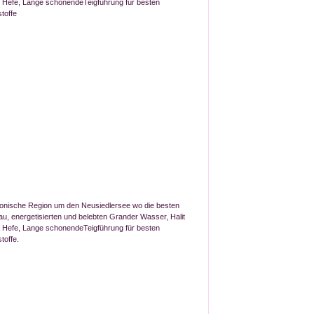
r Hefe, Lange schonendeTeigführung für besten
toffe
onische Region um den Neusiedlersee wo die besten
u, energetisierten und belebten Grander Wasser, Halit
r Hefe, Lange schonendeTeigführung für besten
offe.