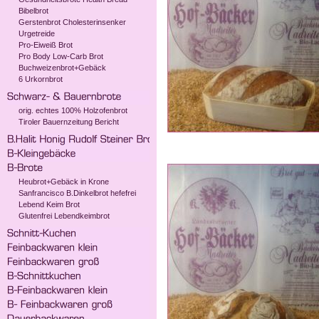
Bibelbrot
Gerstenbrot Cholesterinsenker
Urgetreide
Pro-Eiweiß Brot
Pro Body Low-Carb Brot
Buchweizenbrot+Gebäck
6 Urkornbrot
orig. echtes 100% Holzofenbrot
Tiroler Bauernzeitung Bericht
Heubrot+Gebäck in Krone
Sanfrancisco B.Dinkelbrot hefefrei
Lebend Keim Brot
Glutenfrei Lebendkeimbrot