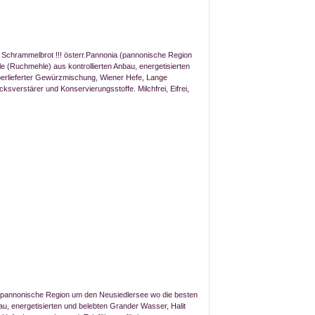
Schrammelbrot !!! österr.Pannonia (pannonische Region
 (Ruchmehle) aus kontrollierten Anbau, energetisierten
überlieferter Gewürzmischung, Wiener Hefe, Lange
erstärer und Konservierungsstoffe. Milchfrei, Eifrei,
(pannonische Region um den Neusiedlersee wo die besten
u, energetisierten und belebten Grander Wasser, Halit