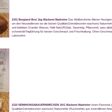
2331 Bergland Brot 1kg Bäckerei Madreiter
Das Weltberühmte Wiener Heurigen 
um den Neusiedlersee wo die besten QualitätsGetreidesorten wachsen) Naturmehle
und belebten Grander Wasser, Halit Nat(UR)Salz, Sauerteig, Pflanzenöl, spez.alt
schonendeTeigführung für besten Geschmack und Frischhaltung. Ohne Geschmacksv
Laktosefrei
2110 SEINIHONSABAUERNWECKEN 1KG Bäckerei Madreiter
österr.Pannonia 
QualitätsGetreidesorten wachsen) Naturmehle (Ruchmehle) aus kontrollierten Anba