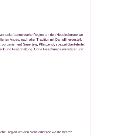
.Pannonia (pannonische Region um den Neusiedlersee wo
rten Anbau, nach alter Tradition mit Dampfl hergestellt ,
roorganismen) Sauerteig, Pflanzenöl, spez.altüberlieferter
ack und Frischhaltung. Ohne Geschmacksverstärer und
sche Region um den Neusiedlersee wo die besten