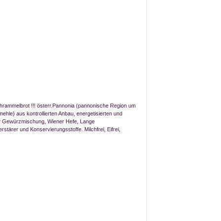
rammelbrot !!! österr.Pannonia (pannonische Region um
le) aus kontrollierten Anbau, energetisierten und
rter Gewürzmischung, Wiener Hefe, Lange
rer und Konservierungsstoffe. Milchfrei, Eifrei,