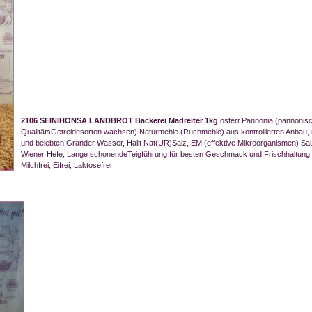
2106 SEINIHONSA LANDBROT Bäckerei Madreiter 1kg
österr.Pannonia (pannonis
QualitätsGetreidesorten wachsen) Naturmehle (Ruchmehle) aus kontrollierten Anbau, nac
und belebten Grander Wasser, Halit Nat(UR)Salz, EM (effektive Mikroorganismen) Saue
Wiener Hefe, Lange schonendeTeigführung für besten Geschmack und Frischhaltung
Milchfrei, Eifrei, Laktosefrei