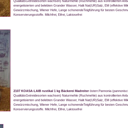
QualitätsGetreidesorten wachsen) Naturmehle (Ruchmehle) aus kontrollierten Anbau,
energetisierten und belebten Grander Wasser, Halit Nat(UR)Salz, EM (effektive Mik
Gewürzmischung, Wiener Hefe, Lange schonendeTeigführung für besten Geschm
Konservierungsstoffe. Milchfrei, Eifrei, Laktosefrei
2107 KOASA-LAIB rustikal 1 kg Bäckerei Madreiter
österr.Pannonia (pannonisc
QualitätsGetreidesorten wachsen) Naturmehle (Ruchmehle) aus kontrollierten Anbau,
energetisierten und belebten Grander Wasser, Halit Nat(UR)Salz, EM (effektive Mik
Gewürzmischung, Wiener Hefe, Lange schonendeTeigführung für besten Geschm
Konservierungsstoffe. Milchfrei, Eifrei, Laktosefrei