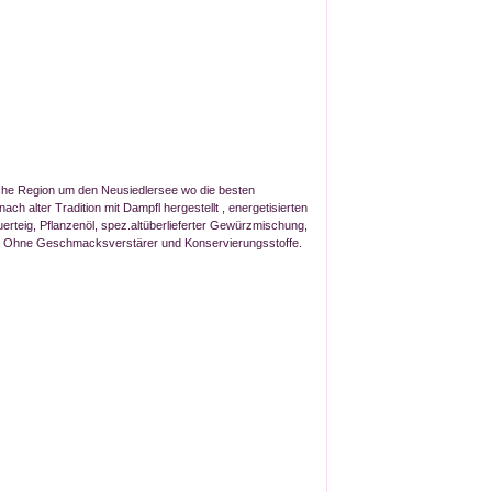
che Region um den Neusiedlersee wo die besten
h alter Tradition mit Dampfl hergestellt , energetisierten
rteig, Pflanzenöl, spez.altüberlieferter Gewürzmischung,
. Ohne Geschmacksverstärer und Konservierungsstoffe.