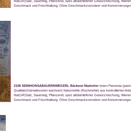
Nat(UR)Salz, Sauerteig, Pflanzenöl, spez.altüberlieferter Gewürzmischung, Wiene
Geschmack und Frischhaltung. Ohne Geschmacksverstärer und Konservierungss
2108 SEINIHONSABAUERNWEGERL Bäckerei Madreiter
österr.Pannonia (pann
QualitätsGetreidesorten wachsen) Naturmehle (Ruchmehle) aus kontrollierten Anba
Nat(UR)Salz, Sauerteig, Pflanzenöl, spez.altüberlieferter Gewürzmischung, Wiene
Geschmack und Frischhaltung. Ohne Geschmacksverstärer und Konservierungsst