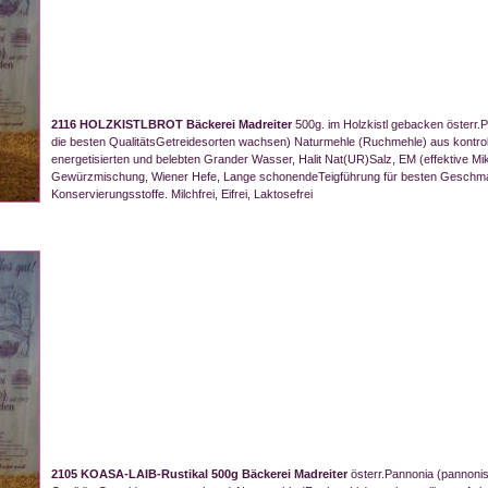
2116 HOLZKISTLBROT Bäckerei Madreiter
500g. im Holzkistl gebacken österr
die besten QualitätsGetreidesorten wachsen) Naturmehle (Ruchmehle) aus kontrollie
energetisierten und belebten Grander Wasser, Halit Nat(UR)Salz, EM (effektive Mik
Gewürzmischung, Wiener Hefe, Lange schonendeTeigführung für besten Geschm
Konservierungsstoffe. Milchfrei, Eifrei, Laktosefrei
2105 KOASA-LAIB-Rustikal 500g Bäckerei Madreiter
österr.Pannonia (pannoni