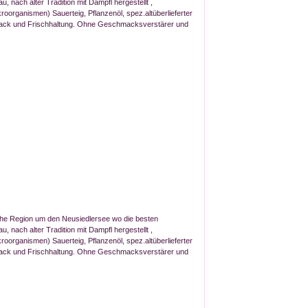
 nach alter Tradition mit Dampfl hergestellt ,
roorganismen) Sauerteig, Pflanzenöl, spez.altüberlieferter
ack und Frischhaltung. Ohne Geschmacksverstärer und
he Region um den Neusiedlersee wo die besten
 nach alter Tradition mit Dampfl hergestellt ,
roorganismen) Sauerteig, Pflanzenöl, spez.altüberlieferter
ack und Frischhaltung. Ohne Geschmacksverstärer und